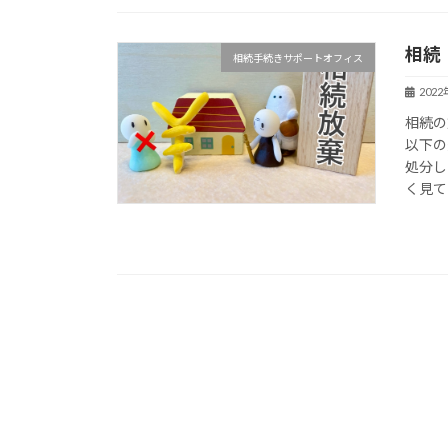
相続
相続手続きサポートオフィス
202
相続の
以下の
処分し
く見てい