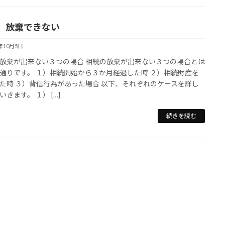
 放棄できない
2年10月5日
放棄が出来ない３つの場合 相続の放棄が出来ない３つの場合とは
通りです。 １）相続開始から３か月経過した時 ２）相続財産を
た時 ３）背信行為があった場合 以下、それぞれのケースを詳し
きます。 １） […]
続きを読む