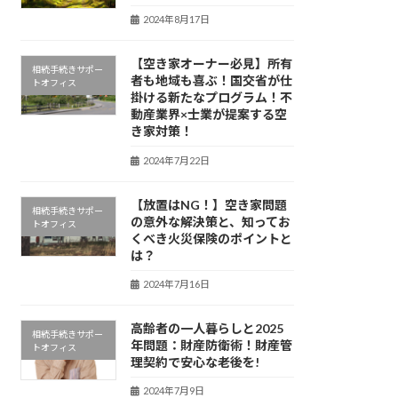
2024年8月17日
【空き家オーナー必見】所有
相続手続きサポー
者も地域も喜ぶ！国交省が仕
トオフィス
掛ける新たなプログラム！不
動産業界×士業が提案する空
き家対策！
2024年7月22日
【放置はNG！】空き家問題
相続手続きサポー
の意外な解決策と、知ってお
トオフィス
くべき火災保険のポイントと
は？
2024年7月16日
高齢者の一人暮らしと2025
相続手続きサポー
年問題：財産防衛術！財産管
トオフィス
理契約で安心な老後を!
2024年7月9日