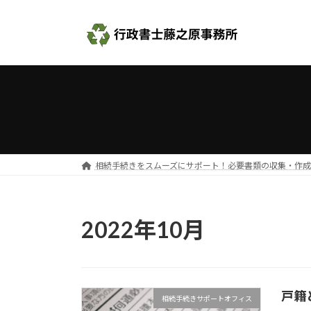
コ
ナ
ン
ビ
テ
ゲ
ン
ー
ツ
シ
へ
ョ
ス
ン
キ
に
ッ
移
プ
動
相続手続きをスムーズにサポート！必要書類の収集・作
2022年10月
戸籍
相続手続きサポートオフィス