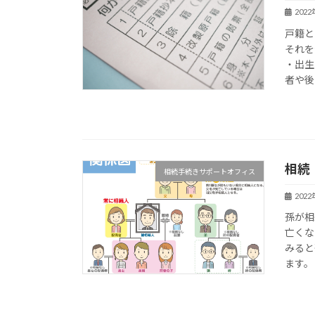
202
戸籍と
それ
・出生
者や後
相続
相続手続きサポートオフィス
202
孫が相
亡くな
みると
ます。