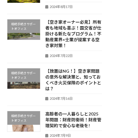
2024年8月17日
【空き家オーナー必見】所有
相続手続きサポー
者も地域も喜ぶ！国交省が仕
トオフィス
掛ける新たなプログラム！不
動産業界×士業が提案する空
き家対策！
2024年7月22日
【放置はNG！】空き家問題
相続手続きサポー
の意外な解決策と、知ってお
トオフィス
くべき火災保険のポイントと
は？
2024年7月16日
高齢者の一人暮らしと2025
相続手続きサポー
年問題：財産防衛術！財産管
トオフィス
理契約で安心な老後を!
2024年7月9日