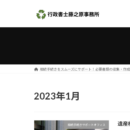
コ
ナ
ン
ビ
テ
ゲ
ン
ー
ツ
シ
へ
ョ
ス
ン
キ
に
ッ
移
プ
動
相続手続きをスムーズにサポート！必要書類の収集・作
2023年1月
遺産
相続手続きサポートオフィス