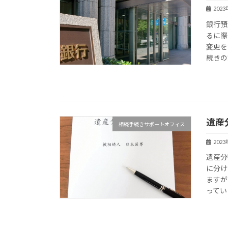
202
銀行預
るに際
変更を
続きの
遺産
相続手続きサポートオフィス
202
遺産分
に分け
ますが
ってい