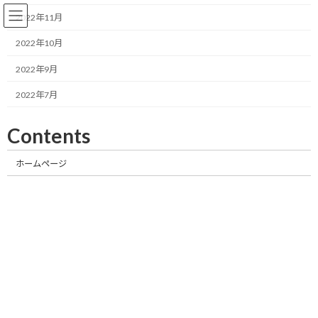
コ
ナ
2022年11月
ン
ビ
テ
ゲ
2022年10月
ン
ー
ツ
シ
2022年9月
へ
ョ
新着情報
ス
ン
2022年7月
キ
に
ッ
移
Contents
プ
動
相続手続きをスムーズにサポート！必要書類の収集・作成、お任せくださ
い！
新着情報
2024年12月
ホームページ
2024年12月
「2025年問題で相続が激変！トラブルを
相続手続きサポートオフィ
防ぐための具体的対策とプロの活用法」
ス
とは？
2024年12月13日