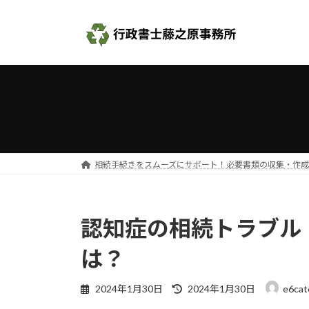
コ
ナ
ン
ビ
テ
ゲ
ン
ー
ツ
シ
へ
ョ
ス
ン
キ
に
ッ
移
プ
動
相続手続きをスムーズにサポート！必要書類の収集・作
認知症の相続トラブル
は？
最
2024年1月30日
2024年1月30日
e6cat
終