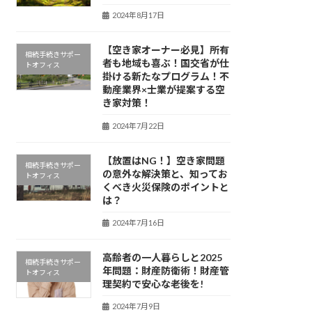
2024年8月17日
【空き家オーナー必見】所有
相続手続きサポー
者も地域も喜ぶ！国交省が仕
トオフィス
掛ける新たなプログラム！不
動産業界×士業が提案する空
き家対策！
2024年7月22日
【放置はNG！】空き家問題
相続手続きサポー
の意外な解決策と、知ってお
トオフィス
くべき火災保険のポイントと
は？
2024年7月16日
高齢者の一人暮らしと2025
相続手続きサポー
年問題：財産防衛術！財産管
トオフィス
理契約で安心な老後を!
2024年7月9日