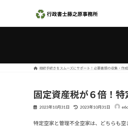
コ
ナ
ン
ビ
テ
ゲ
ン
ー
ツ
シ
へ
ョ
ス
ン
キ
に
ッ
移
プ
動
相続手続きをスムーズにサポート！必要書類の収集・作
固定資産税が６倍！特
最
2023年10月31日
2023年10月31日
e6c
終
更
特定空家と管理不全空家は、どちらも空
新