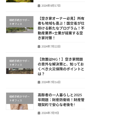
2024年8月17日
【空き家オーナー必見】所有
相続手続きサポー
者も地域も喜ぶ！国交省が仕
トオフィス
掛ける新たなプログラム！不
動産業界×士業が提案する空
き家対策！
2024年7月22日
【放置はNG！】空き家問題
相続手続きサポー
の意外な解決策と、知ってお
トオフィス
くべき火災保険のポイントと
は？
2024年7月16日
高齢者の一人暮らしと2025
相続手続きサポー
年問題：財産防衛術！財産管
トオフィス
理契約で安心な老後を!
2024年7月9日